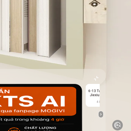
6-13 Tương đương
Jiexiu 3.4 Gương
toàn thân 01
4 kết quả