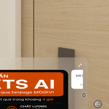
Ash (mặc định)
0 kết quả