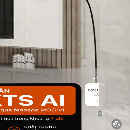
Công tắc cảm ứng
LCD loại 86
0 kết quả