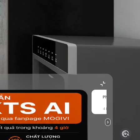
Phân-YB
T
4 kết quả