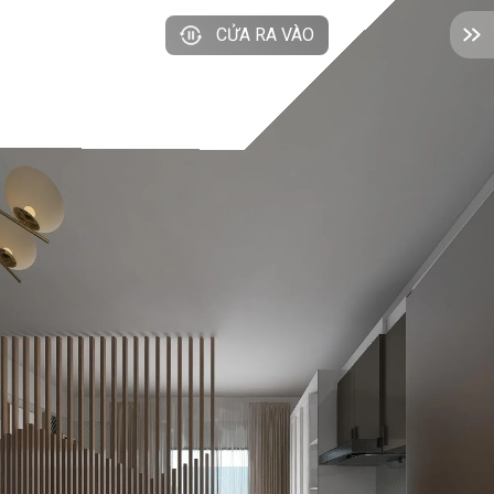
CỬA RA VÀO