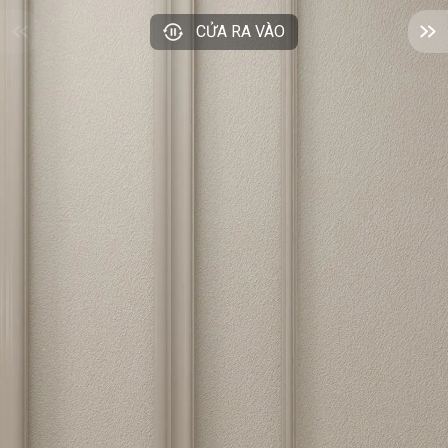
CỬA RA VÀO