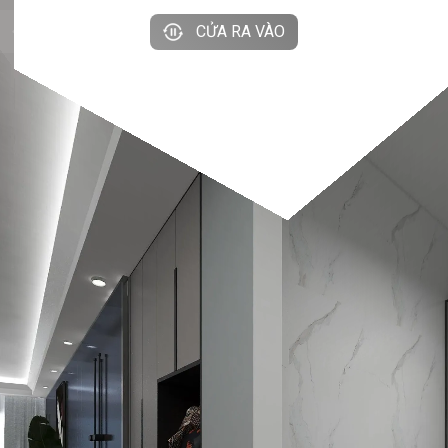
CỬA RA VÀO