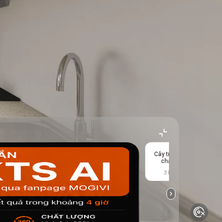
Cây trồng trong
T
chậu xanh
3 kết quả