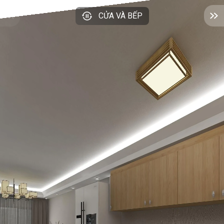
CỬA VÀ BẾP