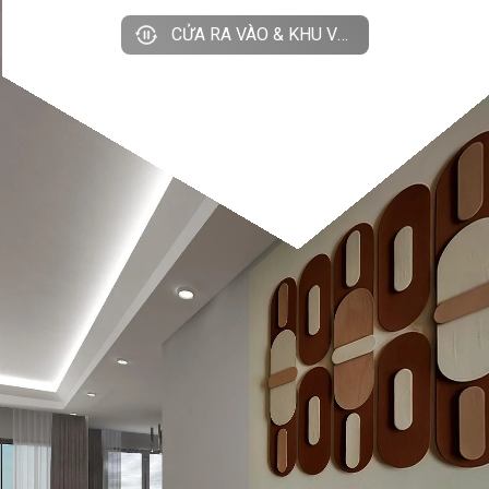
CỬA RA VÀO & KHU VỰC BẾP