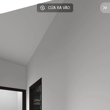
CỬA RA VÀO