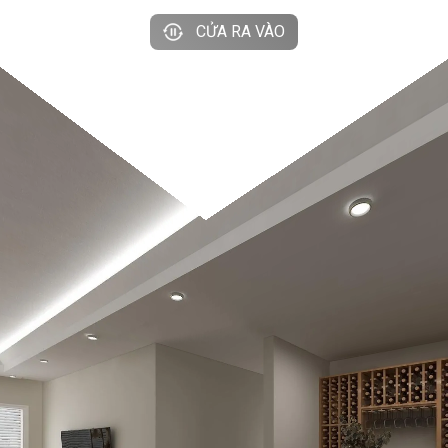
CỬA RA VÀO