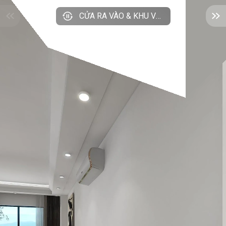
CỬA RA VÀO & KHU VỰC BẾP