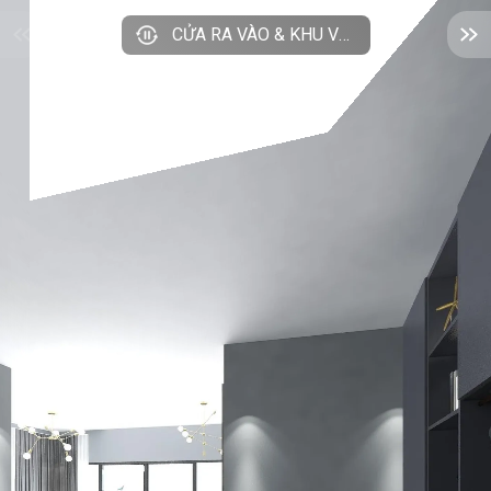
CỬA RA VÀO & KHU VỰC BẾP