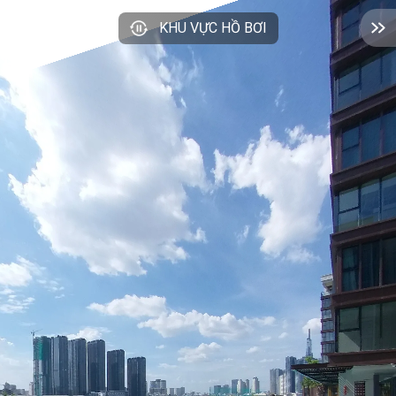
KHU VỰC HỒ BƠI