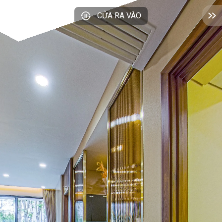
CỬA RA VÀO