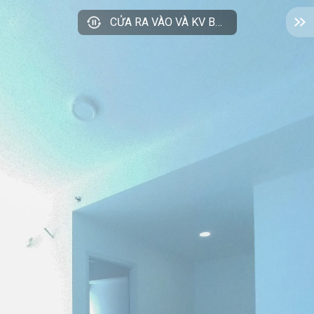
CỬA RA VÀO VÀ KV BẾP