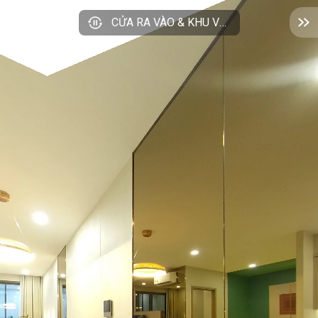
CỬA RA VÀO & KHU VỰC BẾP