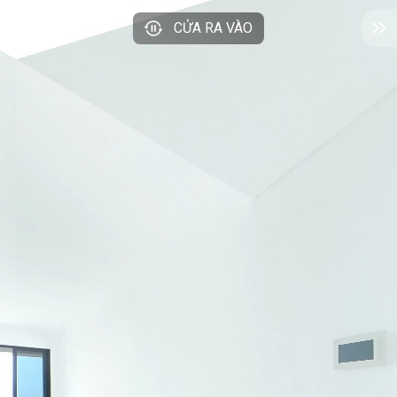
CỬA RA VÀO