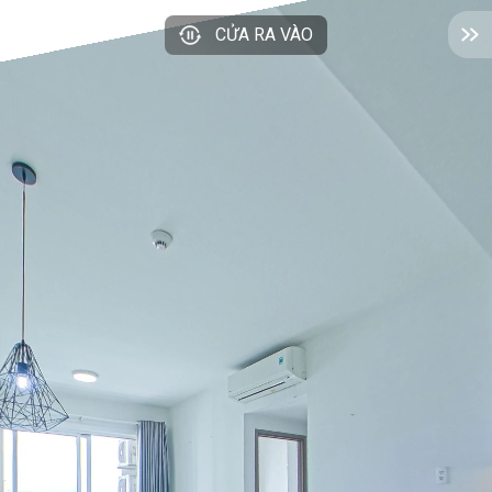
CỬA RA VÀO