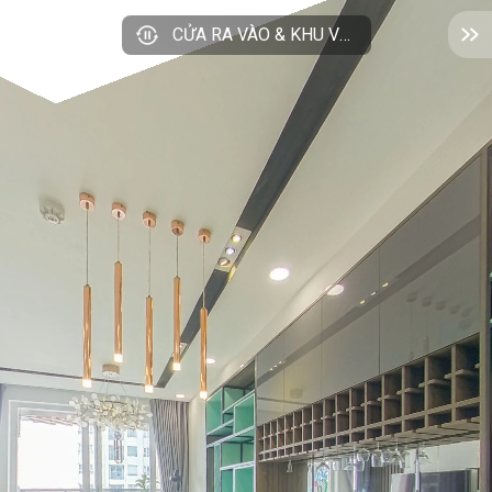
CỬA RA VÀO & KHU VỰC BẾP