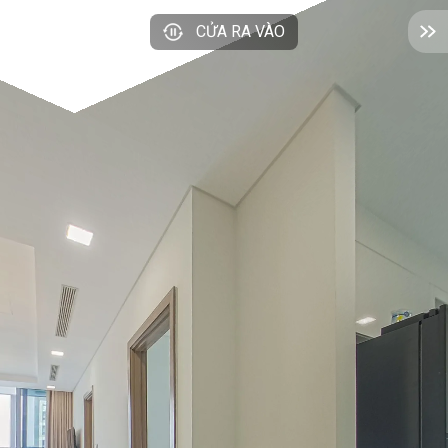
CỬA RA VÀO