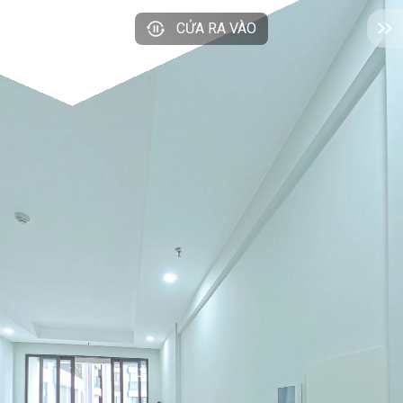
CỬA RA VÀO