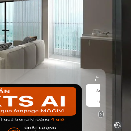
Sofa-LS
T
4 kết quả