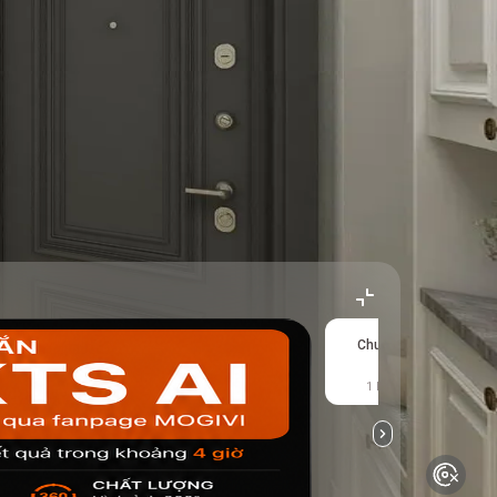
Chuanglian
T
tr
1 kết quả