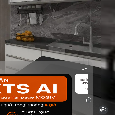
Bạc băng BCD-
T
435WGPZM
4 kết quả